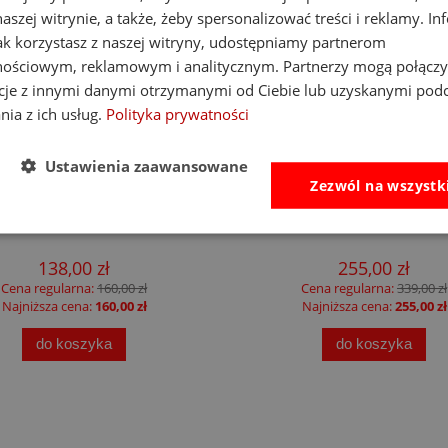
aszej witrynie, a także, żeby spersonalizować treści i reklamy. In
jak korzystasz z naszej witryny, udostępniamy partnerom
nościowym, reklamowym i analitycznym. Partnerzy mogą połączy
cje z innymi danymi otrzymanymi od Ciebie lub uzyskanymi pod
nia z ich usług.
Polityka prywatności
-14%
Ustawienia zaawansowane
Zezwól na wszystk
at Brain Toys tablica
Little Dutch namiot plaż
nipulacyjna PlayTab
up z powłoką UV40 Fresh
138,00 zł
255,00 zł
Cena regularna:
160,00 zł
Cena regularna:
339,00 zł
Najniższa cena:
160,00 zł
Najniższa cena:
255,00 zł
do koszyka
do koszyka