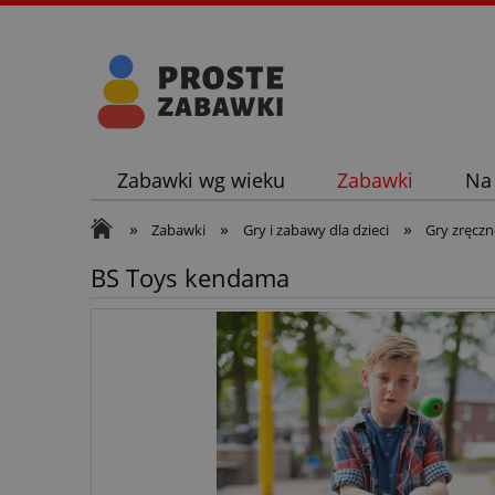
Zabawki wg wieku
Zabawki
Na
»
»
»
Zabawki
Gry i zabawy dla dzieci
Gry zręcz
BS Toys kendama