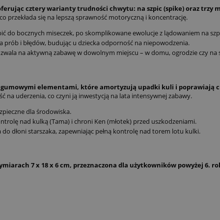
erując cztery warianty trudności chwytu: na szpic (spike) oraz trzy m
 co przekłada się na lepszą sprawność motoryczną i koncentrację.
ć do bocznych miseczek, po skomplikowane ewolucje z lądowaniem na szp
 prób i błędów, budując u dziecka odporność na niepowodzenia.
ala na aktywną zabawę w dowolnym miejscu – w domu, ogrodzie czy na sz
umowymi elementami, które amortyzują upadki kuli i poprawiają c
 na uderzenia, co czyni ją inwestycją na lata intensywnej zabawy.
zpieczne dla środowiska.
ntrolę nad kulką (Tama) i chroni Ken (młotek) przed uszkodzeniami.
o dłoni starszaka, zapewniając pełną kontrolę nad torem lotu kulki.
iarach 7 x 18 x 6 cm, przeznaczona dla użytkowników powyżej 6. rok