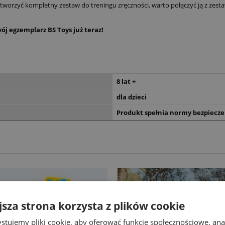
worzyć kompletny zestaw do treningu zręczności, warto połączyć ją z zest
j egzemplarz BS Toys już teraz!
8 lat +
dla dzieci
Produkt spełnia normy bezpiecze
jsza strona korzysta z plików cookie
stujemy pliki cookie, aby oferować funkcje społecznościowe, an