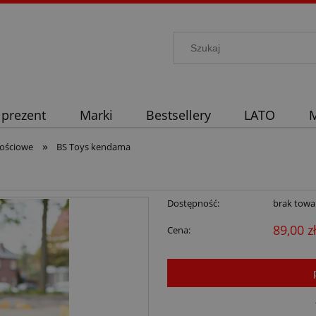
 prezent
Marki
Bestsellery
LATO
M
»
nościowe
BS Toys kendama
Dostępność:
brak towa
89,00 z
Cena: