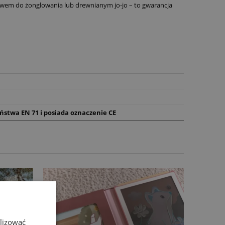
awem do żonglowania lub drewnianym jo-jo – to gwarancja
ństwa EN 71 i posiada oznaczenie CE
alizować