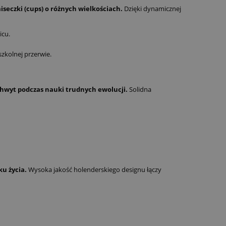
iseczki (cups) o różnych wielkościach.
Dzięki dynamicznej
icu.
kolnej przerwie.
hwyt podczas nauki trudnych ewolucji.
Solidna
u życia.
Wysoka jakość holenderskiego designu łączy