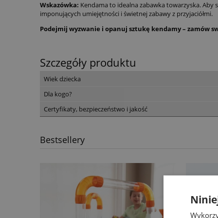
Wskazówka:
Kendama to idealna zabawka towarzyska. Aby st
imponujących umiejętności i świetnej zabawy z przyjaciółmi.
Podejmij wyzwanie i opanuj sztukę kendamy – zamów swó
Szczegóły produktu
Wiek dziecka
Dla kogo?
Certyfikaty, bezpieczeństwo i jakość
Bestsellery
Ninie
Wykorzy