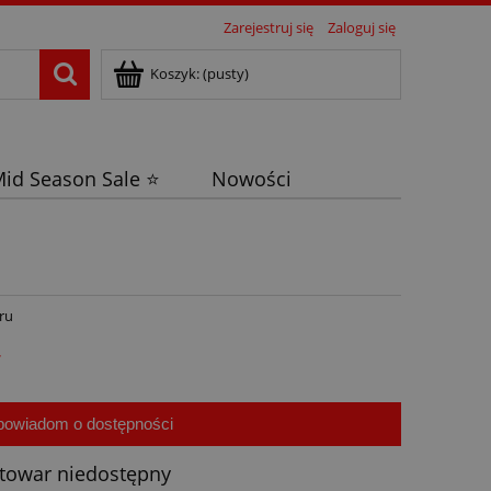
Zarejestruj się
Zaloguj się
Koszyk:
(pusty)
id Season Sale ⭐
Nowości
ru
ł
powiadom o dostępności
towar niedostępny