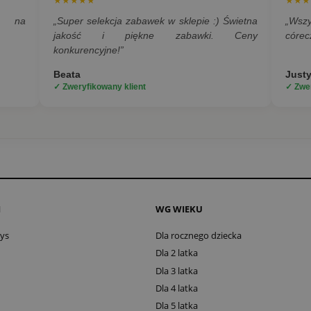
★★★★★
★★★
a na
„Super selekcja zabawek w sklepie :) Świetna
„Wsz
jakość i piękne zabawki. Ceny
córec
konkurencyjne!”
Beata
Just
✓ Zweryfikowany klient
✓ Zwer
I
WG WIEKU
oys
Dla rocznego dziecka
Dla 2 latka
Dla 3 latka
Dla 4 latka
Dla 5 latka