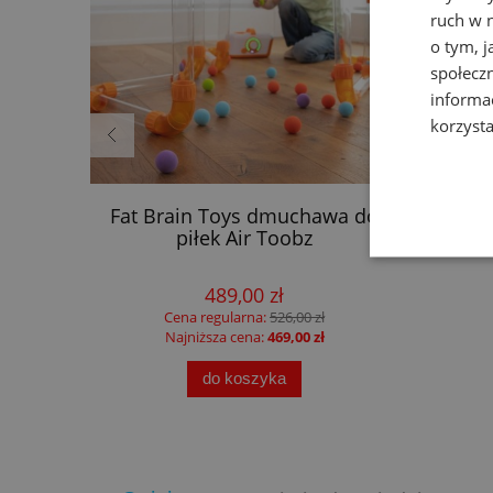
ruch w n
o tym, 
społecz
informa
korzysta
iany z
Fat Brain Toys dmuchawa do
F
 Little
piłek Air Toobz
ma
489,00 zł
Cena regularna:
526,00 zł
Najniższa cena:
469,00 zł
do koszyka