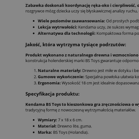
Zabawka doskonali koordynację ręka-oko i cierpliwość, of
rozgrywce mózg dziecka uczy się błyskawicznej analizy ruchu,
Wiele poziomów zaawansowania:
Od prostych podbi
Lekcja wytrwałości:
Kendama uczy, że sukces wymaga
Alternatywa dla technologii:
Kompaktowa forma pozw
Jakość, która wytrzyma tysiące podrzutów:
Produkt wykonano z naturalnego drewna i wzmocniono g
konstrukcja holenderskiej marki BS Toys gwarantuje odporność
Naturalne materiały:
Drewno jest miłe w dotyku i be
Gumowe wykończenie:
Specjalna powłoka ułatwia ko
Ergonomia:
Wysokość 18 cm jest idealnie dopasowana d
Specyfikacja produktu:
Kendama BS Toys to kieszonkowa gra zręcznościowa o wym
tradycyjną formę z nowoczesną wytrzymałością materiałów.
Wymiary:
7 x 18 x 6 cm.
Materiał:
Drewno lite, guma.
Marka:
BS Toys (Holandia).