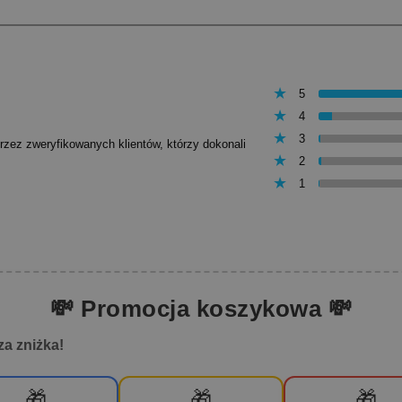
5
4
3
przez zweryfikowanych klientów, którzy dokonali
2
1
💸 Promocja koszykowa 💸
za zniżka!
🎁
🎁
🎁