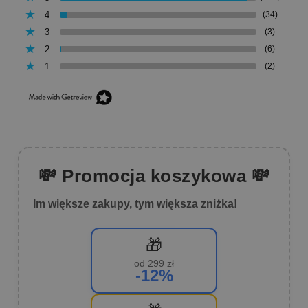
4
(34)
3
(3)
2
(6)
1
(2)
💸 Promocja koszykowa 💸
Im większe zakupy, tym większa zniżka!
🎁
od 299 zł
-12%