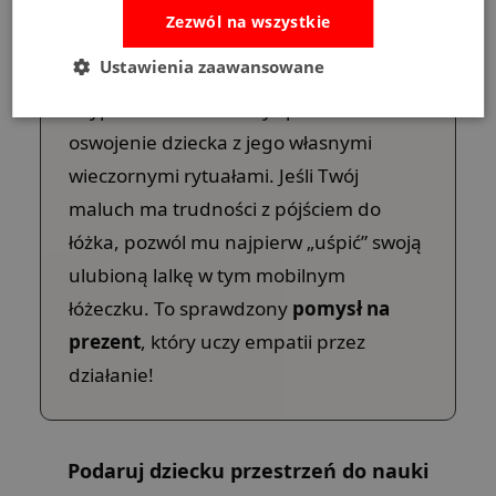
Zezwól na wszystkie
Ustawienia zaawansowane
Wskazówka od nas:
Zabawa w
usypianie to doskonały sposób na
oswojenie dziecka z jego własnymi
wieczornymi rytuałami. Jeśli Twój
maluch ma trudności z pójściem do
łóżka, pozwól mu najpierw „uśpić” swoją
ulubioną lalkę w tym mobilnym
łóżeczku. To sprawdzony
pomysł na
prezent
, który uczy empatii przez
działanie!
Podaruj dziecku przestrzeń do nauki