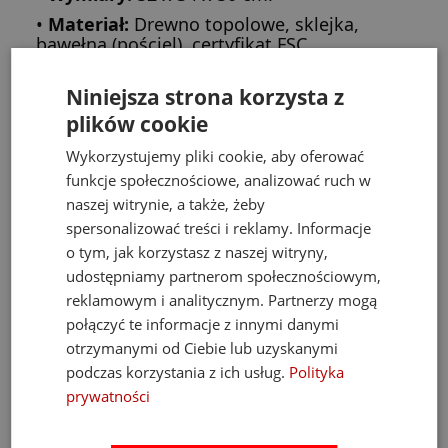
•
Materiał:
Drewno topolowe, sklejka,
bawełna (pościel), certyfikat FSC.
•
Certyfikaty:
Zgodność z normami
bezpieczeństwa EN71 oraz CE.
Niniejsza strona korzysta z
plików cookie
O marce Kid’s Concept
Wykorzystujemy pliki cookie, aby oferować
funkcje społecznościowe, analizować ruch w
Szwedzka marka
Kid’s Concept
to ekspert w
naszej witrynie, a także, żeby
tworzeniu zabawek premium, które łączą
spersonalizować treści i reklamy. Informacje
minimalistyczny design z realną wartością
o tym, jak korzystasz z naszej witryny,
udostępniamy partnerom społecznościowym,
rozwojową. Ich mebelki dla lalek są
reklamowym i analitycznym. Partnerzy mogą
projektowane tak, by inspirować dzieci do
połączyć te informacje z innymi danymi
spokojnej i kreatywnej zabawy
,
otrzymanymi od Ciebie lub uzyskanymi
jednocześnie będąc pięknym elementem
podczas korzystania z ich usług.
Polityka
prywatności
dekoracyjnym, który wprowadza ład i
harmonię do dziecięcego pokoju.