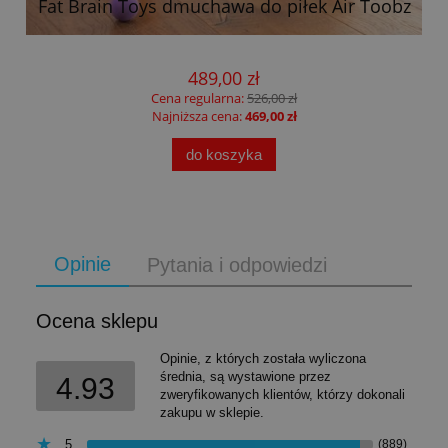
Fat Brain Toys dmuchawa do piłek Air Toobz
489,00 zł
Cena regularna:
526,00 zł
Najniższa cena:
469,00 zł
do koszyka
Opinie
Pytania i odpowiedzi
Ocena sklepu
Opinie, z których została wyliczona
średnia, są wystawione przez
4.93
zweryfikowanych klientów, którzy dokonali
zakupu w sklepie.
5
(889)