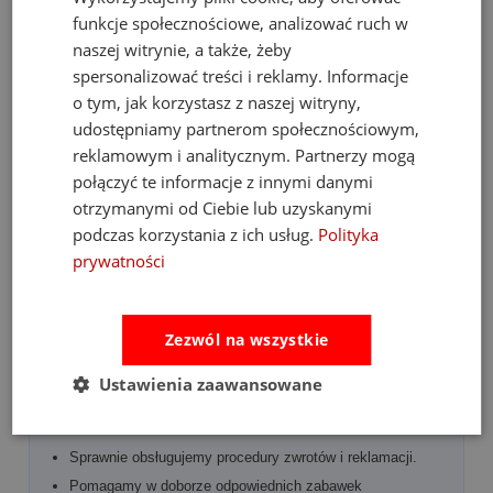
przetestowanych produktów od oficjalnych dostawców.
funkcje społecznościowe, analizować ruch w
naszej witrynie, a także, żeby
spersonalizować treści i reklamy. Informacje
KATEGORIE WEDŁUG WIEKU
o tym, jak korzystasz z naszej witryny,
0–12 miesięcy:
pierwsze zabawki sensoryczne, gryzaki oraz
udostępniamy partnerom społecznościowym,
książeczki kontrastowe.
reklamowym i analitycznym. Partnerzy mogą
1–3 lata:
sortery, klocki, instrumenty i zabawki wspierające
połączyć te informacje z innymi danymi
motorykę.
otrzymanymi od Ciebie lub uzyskanymi
4–7 lat:
gry, zestawy kreatywne, puzzle i zabawki rozwijające
podczas korzystania z ich usług.
Polityka
samodzielność.
prywatności
W CZYM MOŻEMY POMÓC?
Zezwól na wszystkie
Odpowiadamy na pytania dotyczące asortymentu,
dostępności oraz realizacji zamówień.
Ustawienia zaawansowane
Udzielamy wsparcia przy składaniu zamówień online i
telefonicznie.
Sprawnie obsługujemy procedury zwrotów i reklamacji.
Pomagamy w doborze odpowiednich zabawek