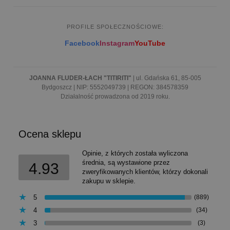
PROFILE SPOŁECZNOŚCIOWE:
Facebook
Instagram
YouTube
JOANNA FLUDER-ŁACH "TITIRITI"
| ul. Gdańska 61, 85-005
Bydgoszcz | NIP: 5552049739 | REGON: 384578359
Działalność prowadzona od 2019 roku.
Ocena sklepu
Opinie, z których została wyliczona
średnia, są wystawione przez
4.93
zweryfikowanych klientów, którzy dokonali
zakupu w sklepie.
5
(889)
4
(34)
3
(3)