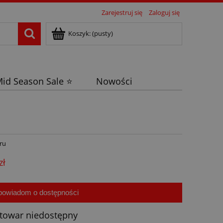
Zarejestruj się
Zaloguj się
Koszyk:
(pusty)
id Season Sale ⭐
Nowości
ru
zł
powiadom o dostępności
towar niedostępny