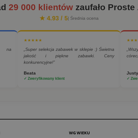
ad
29 000 klientów
zaufało Proste
★ 4.93 / 5
| Średnia ocena
★★★★★
★★★
a na
„Super selekcja zabawek w sklepie :) Świetna
„Wsz
jakość i piękne zabawki. Ceny
córec
konkurencyjne!”
Beata
Just
✓ Zweryfikowany klient
✓ Zwer
I
WG WIEKU