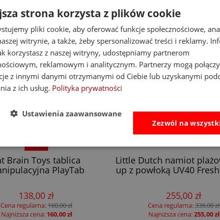
jsza strona korzysta z plików cookie
stujemy pliki cookie, aby oferować funkcje społecznościowe, an
aszej witrynie, a także, żeby spersonalizować treści i reklamy. In
jak korzystasz z naszej witryny, udostępniamy partnerom
nościowym, reklamowym i analitycznym. Partnerzy mogą połączy
cje z innymi danymi otrzymanymi od Ciebie lub uzyskanymi pod
nia z ich usług.
Polityka prywatności
Ustawienia zaawansowane
Zezwól na wszystk
-14%
at Brain Toys tablica
Little Dutch namiot plaż
nipulacyjna PlayTab
up z powłoką UV40 Fresh
138,00 zł
255,00 zł
Cena regularna:
160,00 zł
Cena regularna:
339,00 zł
Najniższa cena:
160,00 zł
Najniższa cena:
255,00 zł