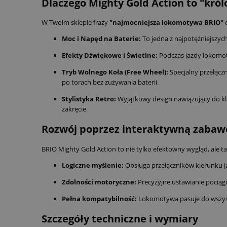
Dlaczego Mighty Gold Action to "kró
W Twoim sklepie frazy
"najmocniejsza lokomotywa BRIO"
Moc i Napęd na Baterie:
To jedna z najpotężniejszyc
Efekty Dźwiękowe i Świetlne:
Podczas jazdy lokomotyw
Tryb Wolnego Koła (Free Wheel):
Specjalny przełącz
po torach bez zużywania baterii.
Stylistyka Retro:
Wyjątkowy design nawiązujący do kl
zakręcie.
Rozwój poprzez interaktywną zabaw
BRIO Mighty Gold Action to nie tylko efektowny wygląd, ale t
Logiczne myślenie:
Obsługa przełączników kierunku ja
Zdolności motoryczne:
Precyzyjne ustawianie pociąg
Pełna kompatybilność:
Lokomotywa pasuje do wszyst
Szczegóły techniczne i wymiary