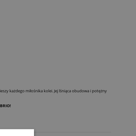
szy każdego miłośnika kolei. Jej lśniąca obudowa i potężny
 BRIO!