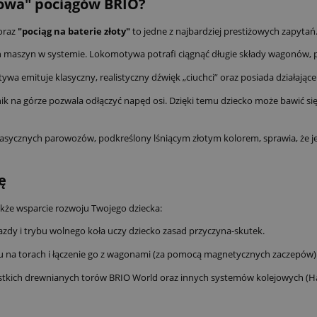
lowa" pociągów BRIO?
oraz
"pociąg na baterie złoty"
to jedne z najbardziej prestiżowych zapytań.
h maszyn w systemie. Lokomotywa potrafi ciągnąć długie składy wagonów, 
a emituje klasyczny, realistyczny dźwięk „ciuchci” oraz posiada działające 
nik na górze pozwala odłączyć napęd osi. Dzięki temu dziecko może bawić 
asycznych parowozów, podkreślony lśniącym złotym kolorem, sprawia, że je
ę
akże wsparcie rozwoju Twojego dziecka:
zdy i trybu wolnego koła uczy dziecko zasad przyczyna-skutek.
u na torach i łączenie go z wagonami (za pomocą magnetycznych zaczepów)
kich drewnianych torów BRIO World oraz innych systemów kolejowych (Hape