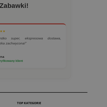
 Zabawki!
★★
ystko super, ekspresowa dostawa,
zka zachwycona!”
yna
yfikowany klient
TOP KATEGORIE