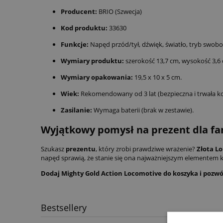
Producent:
BRIO (Szwecja)
Kod produktu:
33630
Funkcje:
Napęd przód/tył, dźwięk, światło, tryb swob
Wymiary produktu:
szerokość 13,7 cm, wysokość 3,6 
Wymiary opakowania:
19,5 x 10 x 5 cm.
Wiek:
Rekomendowany od 3 lat (bezpieczna i trwała ko
Zasilanie:
Wymaga baterii (brak w zestawie).
Wyjątkowy pomysł na prezent dla fa
Szukasz
prezentu
, który zrobi prawdziwe wrażenie?
Złota L
napęd sprawią, że stanie się ona najważniejszym elementem 
Dodaj Mighty Gold Action Locomotive do koszyka i pozwó
Bestsellery