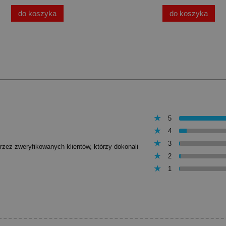
do koszyka
do koszyka
5
4
3
przez zweryfikowanych klientów, którzy dokonali
2
1