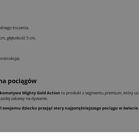
odnego toczenia.
cm, głębokość 5 cm.
nstrukcja).
na pociągów
okomotywa Mighty Gold Action
to produkt z segmentu premium, który ucie
każdej zabawy na dywanie.
l swojemu dziecku przejąć stery najpotężniejszego pociągu w świecie