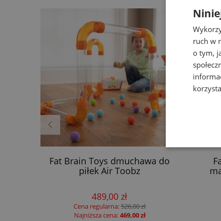
Ninie
Wykorzy
ruch w n
o tym, 
społecz
informa
korzysta
blica
Fat Brain Toys dmuchawa do
F
Liewood
piłek Air Toobz
ma
489,00 zł
Cena regularna:
526,00 zł
Najniższa cena:
469,00 zł