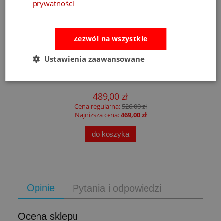
prywatności
Zezwól na wszystkie
Ustawienia zaawansowane
Fat Brain Toys dmuchawa do piłek Air Toobz
489,00 zł
Cena regularna:
526,00 zł
Najniższa cena:
469,00 zł
do koszyka
Opinie
Pytania i odpowiedzi
Ocena sklepu