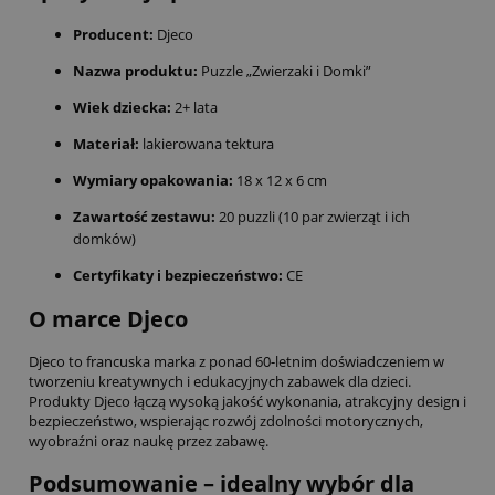
Producent:
Djeco
Nazwa produktu:
Puzzle „Zwierzaki i Domki”
Wiek dziecka:
2+ lata
Materiał:
lakierowana tektura
Wymiary opakowania:
18 x 12 x 6 cm
Zawartość zestawu:
20 puzzli (10 par zwierząt i ich
domków)
Certyfikaty i bezpieczeństwo:
CE
O marce Djeco
Djeco to francuska marka z ponad 60-letnim doświadczeniem w
tworzeniu kreatywnych i edukacyjnych zabawek dla dzieci.
Produkty Djeco łączą wysoką jakość wykonania, atrakcyjny design i
bezpieczeństwo, wspierając rozwój zdolności motorycznych,
wyobraźni oraz naukę przez zabawę.
Podsumowanie – idealny wybór dla