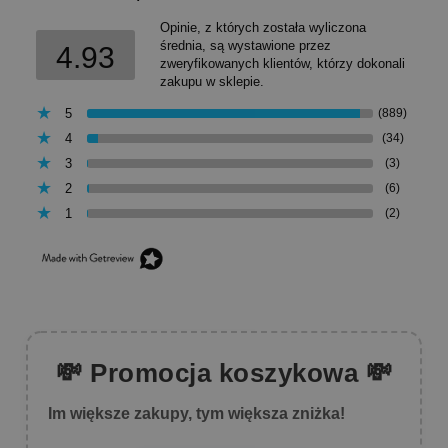
Opinie, z których została wyliczona
średnia, są wystawione przez
4.93
zweryfikowanych klientów, którzy dokonali
zakupu w sklepie.
5
(889)
4
(34)
3
(3)
2
(6)
1
(2)
💸 Promocja koszykowa 💸
Im większe zakupy, tym większa zniżka!