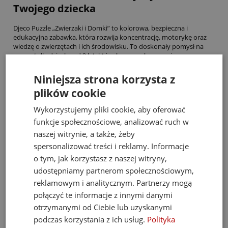
Twojego dziecka
Djeco Puzzle „Zwierzaki i Domki” to kolorowa, bezpieczna i
edukacyjna zabawka, która rozwija koncentrację, motorykę oraz
wiedzę o zwierzętach i ich środowisku. To doskonały pomysł na
prezent dla dziecka od 2 lat, który łączy naukę z przyjemną,
kreatywną zabawą. Wybierz puzzle Djeco i wspieraj rozwój swojego
malucha poprzez zabawę!
Niniejsza strona korzysta z
plików cookie
Bestsellery
Wykorzystujemy pliki cookie, aby oferować
funkcje społecznościowe, analizować ruch w
naszej witrynie, a także, żeby
spersonalizować treści i reklamy. Informacje
o tym, jak korzystasz z naszej witryny,
udostępniamy partnerom społecznościowym,
reklamowym i analitycznym. Partnerzy mogą
połączyć te informacje z innymi danymi
otrzymanymi od Ciebie lub uzyskanymi
podczas korzystania z ich usług.
Polityka