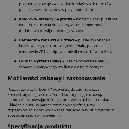
przyporządkowuje zwierzątka do właściwych domków,
poznając świat przyrody w przystępnej formie.
Kolorowe, atrakcyjne grafiki
– każda z 10 par puzzli ma
inne tło, co ułatwia dopasowywanie elementów i
dodatkowo rozwija spostrzegawczość.
Bezpieczne zabawki dla dzieci
– puzzle wykonane z
lakierowanego, tekturowego materiału, posiadają
oznaczenie CE i są odpowiednie dla maluchów od 2 lat.
Edukacja przez zabawę
– idealne połączenie nauki,
zabawy i kreatywnego myślenia dla najmłodszych.
Możliwości zabawy i zastosowanie
Puzzle „Zwierzaki i Domki” pozwalają dzieciom ćwiczyć
koncentrację, logiczne myślenie i koordynację ruchową,
jednocześnie poznając różne gatunki zwierząt i ich siedliska.
Układanie puzzli w parach rozwija wyobraźnię, uczy
dopasowywania oraz wprowadza maluchy w świat przyrody w
sposób angażujący i przyjemny.
Specyfikacja produktu