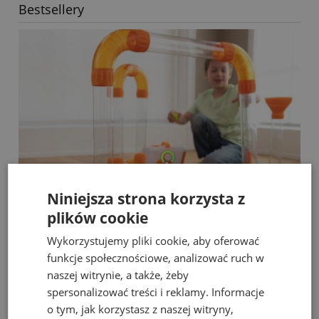
Bestsellery
Niniejsza strona korzysta z
plików cookie
Wykorzystujemy pliki cookie, aby oferować
funkcje społecznościowe, analizować ruch w
Fat Brain Toys dmuchawa do piłek Air Toobz
naszej witrynie, a także, żeby
spersonalizować treści i reklamy. Informacje
o tym, jak korzystasz z naszej witryny,
489,00 zł