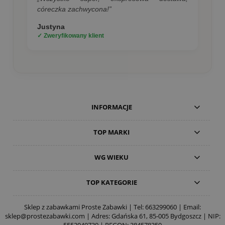
córeczka zachwycona!”
Justyna
✓ Zweryfikowany klient
INFORMACJE
TOP MARKI
WG WIEKU
TOP KATEGORIE
Sklep z zabawkami Proste Zabawki | Tel:
663299060
| Email:
sklep@prostezabawki.com
| Adres: Gdańska 61, 85-005 Bydgoszcz | NIP:
5552049739 | REGON: 384578359