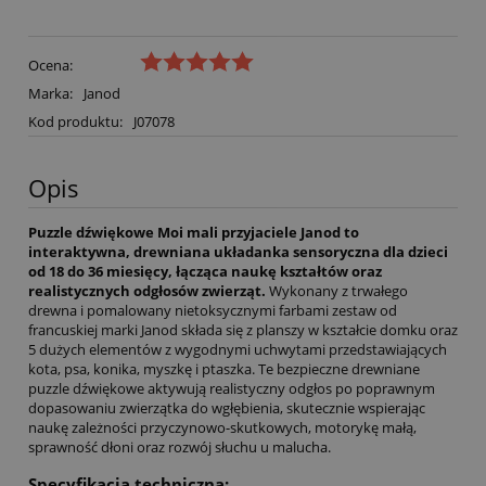
Ocena:
Marka:
Janod
Kod produktu:
J07078
Opis
Puzzle dźwiękowe Moi mali przyjaciele Janod to
interaktywna, drewniana układanka sensoryczna dla dzieci
od 18 do 36 miesięcy, łącząca naukę kształtów oraz
realistycznych odgłosów zwierząt.
Wykonany z trwałego
drewna i pomalowany nietoksycznymi farbami zestaw od
francuskiej marki Janod składa się z planszy w kształcie domku oraz
5 dużych elementów z wygodnymi uchwytami przedstawiających
kota, psa, konika, myszkę i ptaszka. Te bezpieczne drewniane
puzzle dźwiękowe aktywują realistyczny odgłos po poprawnym
dopasowaniu zwierzątka do wgłębienia, skutecznie wspierając
naukę zależności przyczynowo-skutkowych, motorykę małą,
sprawność dłoni oraz rozwój słuchu u malucha.
Specyfikacja techniczna: