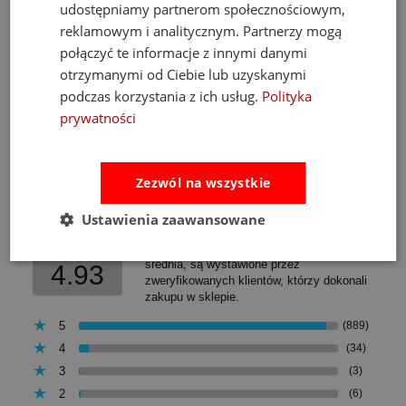
udostępniamy partnerom społecznościowym,
Cena regularna:
526,00 zł
Najniższa cena:
469,00 zł
reklamowym i analitycznym. Partnerzy mogą
połączyć te informacje z innymi danymi
do koszyka
otrzymanymi od Ciebie lub uzyskanymi
podczas korzystania z ich usług.
Polityka
prywatności
Opinie
Pytania i odpowiedzi
Zezwól na wszystkie
Ocena sklepu
Ustawienia zaawansowane
Opinie, z których została wyliczona
średnia, są wystawione przez
4.93
zweryfikowanych klientów, którzy dokonali
zakupu w sklepie.
5
(889)
4
(34)
3
(3)
2
(6)