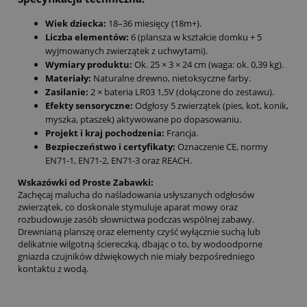
Wiek dziecka:
18–36 miesięcy (18m+).
Liczba elementów:
6 (plansza w kształcie domku + 5
wyjmowanych zwierzątek z uchwytami).
Wymiary produktu:
Ok. 25 × 3 × 24 cm (waga: ok. 0,39 kg).
Materiały:
Naturalne drewno, nietoksyczne farby.
Zasilanie:
2 × bateria LR03 1,5V (dołączone do zestawu).
Efekty sensoryczne:
Odgłosy 5 zwierzątek (pies, kot, konik,
myszka, ptaszek) aktywowane po dopasowaniu.
Projekt i kraj pochodzenia:
Francja.
Bezpieczeństwo i certyfikaty:
Oznaczenie CE, normy
EN71-1, EN71-2, EN71-3 oraz REACH.
Wskazówki od Proste Zabawki:
Zachęcaj malucha do naśladowania usłyszanych odgłosów
zwierzątek, co doskonale stymuluje aparat mowy oraz
rozbudowuje zasób słownictwa podczas wspólnej zabawy.
Drewnianą planszę oraz elementy czyść wyłącznie suchą lub
delikatnie wilgotną ściereczką, dbając o to, by wodoodporne
gniazda czujników dźwiękowych nie miały bezpośredniego
kontaktu z wodą.