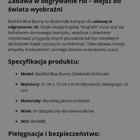
Zabawa w odgrywanie ról – wejdź do
świata wyobraźni
Bashful Blue Bunny to doskonały kompan do
zabawy w
odgrywanie ról
. Dzięki swojej bogatej "biografii" może stać się
bohaterem domowego teatrzyku, wspólnie z dzieckiem
reżyserować przygody innych pluszaków lub być cierpliwym
słuchaczem bajek czytanych na dobranoc. Taka zabawa rozwija
empatię, kreatywność i pomaga dziecku w wyrażaniu uczuć.
Specyfikacja produktu:
Model:
Bashful Blue Bunny (Niebieski Króliczek)
Wymiary:
31 cm x 12 cm x 9 cm (Wysokość siedzącego: 23
cm)
Materiały:
Wysokiej jakości poliester
Wiek:
0+ (bezpieczny dla noworodków)
SKU:
BAS4BB
Pielęgnacja i bezpieczeństwo: