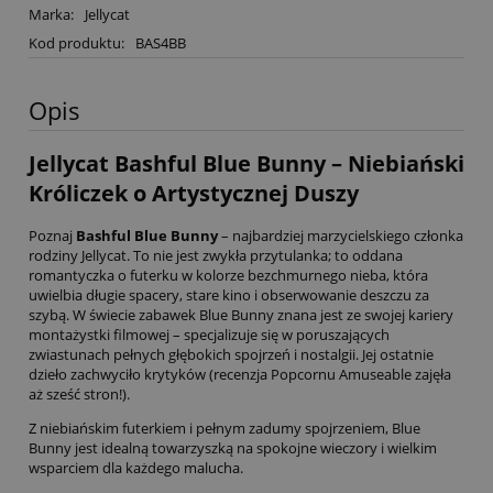
Marka:
Jellycat
Kod produktu:
BAS4BB
Opis
Jellycat Bashful Blue Bunny – Niebiański
Króliczek o Artystycznej Duszy
Poznaj
Bashful Blue Bunny
– najbardziej marzycielskiego członka
rodziny Jellycat. To nie jest zwykła przytulanka; to oddana
romantyczka o futerku w kolorze bezchmurnego nieba, która
uwielbia długie spacery, stare kino i obserwowanie deszczu za
szybą. W świecie zabawek Blue Bunny znana jest ze swojej kariery
montażystki filmowej – specjalizuje się w poruszających
zwiastunach pełnych głębokich spojrzeń i nostalgii. Jej ostatnie
dzieło zachwyciło krytyków (recenzja Popcornu Amuseable zajęła
aż sześć stron!).
Z niebiańskim futerkiem i pełnym zadumy spojrzeniem, Blue
Bunny jest idealną towarzyszką na spokojne wieczory i wielkim
wsparciem dla każdego malucha.