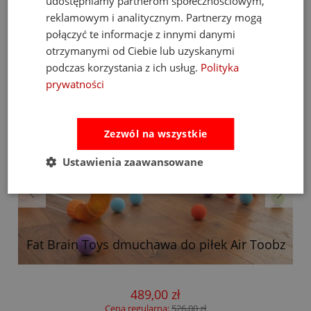
udostępniamy partnerom społecznościowym,
reklamowym i analitycznym. Partnerzy mogą
połączyć te informacje z innymi danymi
otrzymanymi od Ciebie lub uzyskanymi
podczas korzystania z ich usług.
Polityka
prywatności
Zezwól na wszystkie
Ustawienia zaawansowane
Fat Brain Toys dmuchawa do piłek Air Toobz
489,00 zł
Cena regularna:
526,00 zł