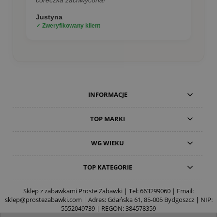
córeczka zachwycona!”
Justyna
✓ Zweryfikowany klient
INFORMACJE
TOP MARKI
WG WIEKU
TOP KATEGORIE
Sklep z zabawkami Proste Zabawki | Tel:
663299060
| Email:
sklep@prostezabawki.com
| Adres: Gdańska 61, 85-005 Bydgoszcz | NIP:
5552049739 | REGON: 384578359