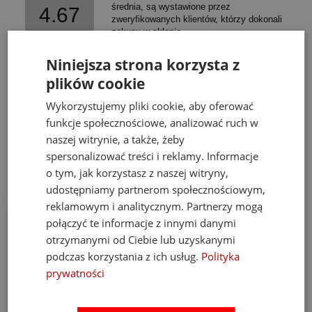
średnia, są wystawione przez
4.67
zweryfikowanych klientów, którzy dokonali
zakupu w sklepie.
5
(2)
Niniejsza strona korzysta z
4
(1)
plików cookie
3
(0)
Wykorzystujemy pliki cookie, aby oferować
2
(0)
funkcje społecznościowe, analizować ruch w
1
(0)
naszej witrynie, a także, żeby
spersonalizować treści i reklamy. Informacje
o tym, jak korzystasz z naszej witryny,
udostępniamy partnerom społecznościowym,
ciocia
reklamowym i analitycznym. Partnerzy mogą
Dodano: 2023-05-26
połączyć te informacje z innymi danymi
Opinia zweryfikowana
otrzymanymi od Ciebie lub uzyskanymi
podczas korzystania z ich usług.
Polityka
Ocena:
prywatności
Ocena sklepu:
Ocena dostawy: