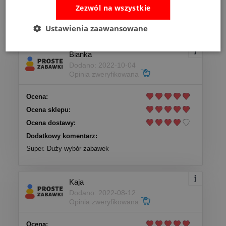
Dodatkowy komentarz:
Zezwól na wszystkie
zabawka dopasowana do wieku dziecka, fantastyczne
wykonanie i uśmiech dziecka to 100% zadowolony klient
Ustawienia zaawansowane
Bianka
Dodano: 2022-10-04
Opinia zweryfikowana
Ocena:
Ocena sklepu:
Ocena dostawy:
Dodatkowy komentarz:
Super. Duży wybór zabawek
Kaja
Dodano: 2022-08-12
Opinia zweryfikowana
Ocena: