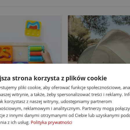
jsza strona korzysta z plików cookie
stujemy pliki cookie, aby oferować funkcje społecznościowe, an
aszej witrynie, a także, żeby spersonalizować treści i reklamy. In
-14%
jak korzystasz z naszej witryny, udostępniamy partnerom
at Brain Toys tablica
Little Dutch namiot plaż
nościowym, reklamowym i analitycznym. Partnerzy mogą połączy
nipulacyjna PlayTab
up z powłoką UV40 Fresh
cje z innymi danymi otrzymanymi od Ciebie lub uzyskanymi pod
nia z ich usług.
Polityka prywatności
138,00 zł
255,00 zł