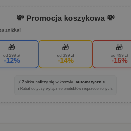
💸 Promocja koszykowa 💸
za zniżka!
🎁
🎁
🎁
od 299 zł
od 399 zł
od 499 zł
-12%
-14%
-15%
⚡ Zniżka naliczy się w koszyku
automatycznie
.
ℹ️ Rabat dotyczy wyłącznie produktów nieprzecenionych.