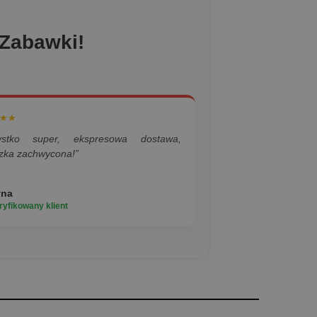
 Zabawki!
★★
ystko super, ekspresowa dostawa,
zka zachwycona!”
yna
yfikowany klient