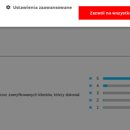
Cena regularna:
160,00 zł
Cena regularna:
339,00 zł
Ustawienia zaawansowane
Najniższa cena:
160,00 zł
Najniższa cena:
255,00 zł
Zezwól na wszystk
do koszyka
do koszyka
5
4
3
przez zweryfikowanych klientów, którzy dokonali
2
1