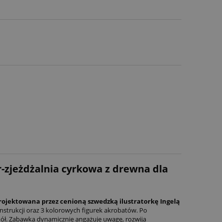
r-zjeżdżalnia cyrkowa z drewna dla
rojektowana przez cenioną szwedzką ilustratorkę Ingelą
nstrukcji oraz 3 kolorowych figurek akrobatów. Po
 dół. Zabawka dynamicznie angażuje uwagę, rozwija