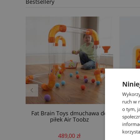
Bestsellery
Ninie
Wykorzy
ruch w n
o tym, 
blica
Fat Brain Toys dmuchawa do
F
społecz
Liewood
piłek Air Toobz
ma
informa
korzysta
489,00 zł