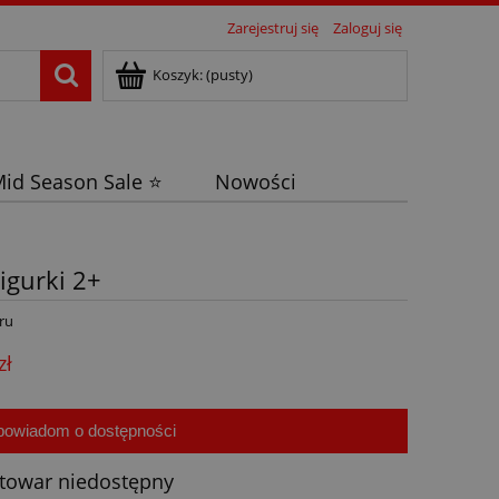
Zarejestruj się
Zaloguj się
Koszyk:
(pusty)
id Season Sale ⭐
Nowości
igurki 2+
ru
zł
powiadom o dostępności
towar niedostępny