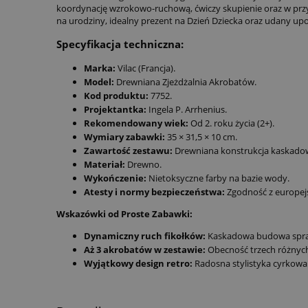
koordynację wzrokowo-ruchową, ćwiczy skupienie oraz w przys
na urodziny, idealny prezent na Dzień Dziecka oraz udany up
Specyfikacja techniczna:
Marka:
Vilac (Francja).
Model:
Drewniana Zjeżdżalnia Akrobatów.
Kod produktu:
7752.
Projektantka:
Ingela P. Arrhenius.
Rekomendowany wiek:
Od 2. roku życia (2+).
Wymiary zabawki:
35 × 31,5 × 10 cm.
Zawartość zestawu:
Drewniana konstrukcja kaskadowa
Materiał:
Drewno.
Wykończenie:
Nietoksyczne farby na bazie wody.
Atesty i normy bezpieczeństwa:
Zgodność z europejs
Wskazówki od Proste Zabawki:
Dynamiczny ruch fikołków:
Kaskadowa budowa sprawi
Aż 3 akrobatów w zestawie:
Obecność trzech różnych
Wyjątkowy design retro:
Radosna stylistyka cyrkowa 