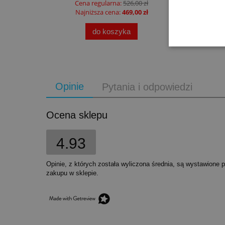
Cena regularna:
526,00 zł
Najniższa cena:
469,00 zł
do koszyka
Opinie
Pytania i odpowiedzi
Ocena sklepu
4.93
Opinie, z których została wyliczona średnia, są wystawione 
zakupu w sklepie.