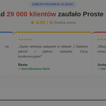
ZWERYFIKOWANI KLIENCI
ad
29 000 klientów
zaufało Proste
★ 4.93 / 5
| Średnia ocena
★★★★★
★★★
a na
„Super selekcja zabawek w sklepie :) Świetna
„Wsz
jakość i piękne zabawki. Ceny
córec
konkurencyjne!”
Beata
Just
✓ Zweryfikowany klient
✓ Zwer