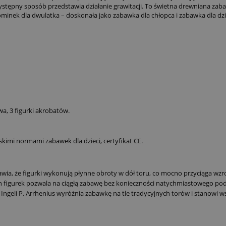
tępny sposób przedstawia działanie grawitacji. To świetna drewniana zabaw
ominek dla dwulatka – doskonała jako zabawka dla chłopca i zabawka dla dz
, 3 figurki akrobatów.
kimi normami zabawek dla dzieci, certyfikat CE.
a, że figurki wykonują płynne obroty w dół toru, co mocno przyciąga wzr
 figurek pozwala na ciągłą zabawę bez konieczności natychmiastowego podn
Ingeli P. Arrhenius wyróżnia zabawkę na tle tradycyjnych torów i stanowi w