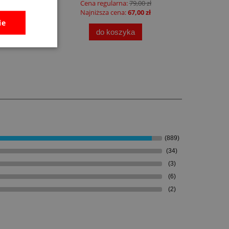
Cena regularna:
79,00 zł
Najniższa cena:
67,00 zł
ie
do koszyka
(889)
(34)
(3)
(6)
(2)