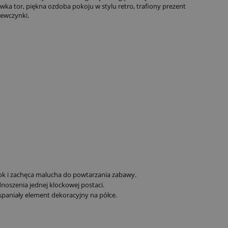
ka tor, piękna ozdoba pokoju w stylu retro, trafiony prezent
iewczynki.
ok i zachęca malucha do powtarzania zabawy.
oszenia jednej klockowej postaci.
spaniały element dekoracyjny na półce.